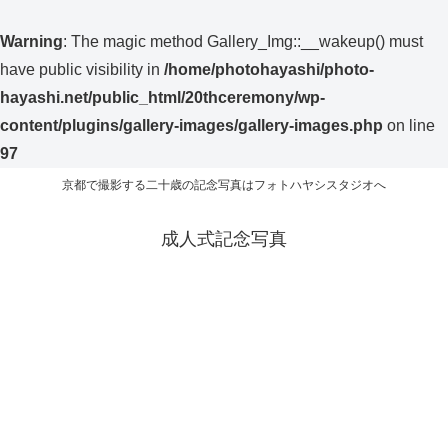
Warning
: The magic method Gallery_Img::__wakeup() must
have public visibility in
/home/photohayashi/photo-
hayashi.net/public_html/20thceremony/wp-
content/plugins/gallery-images/gallery-images.php
on line
97
京都で撮影する二十歳の記念写真はフォトハヤシスタジオへ
成人式記念写真