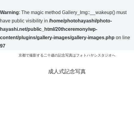
Warning
: The magic method Gallery_Img::__wakeup() must
have public visibility in
/home/photohayashi/photo-
hayashi.net/public_html/20thceremony/wp-
content/plugins/gallery-images/gallery-images.php
on line
97
京都で撮影する二十歳の記念写真はフォトハヤシスタジオへ
成人式記念写真